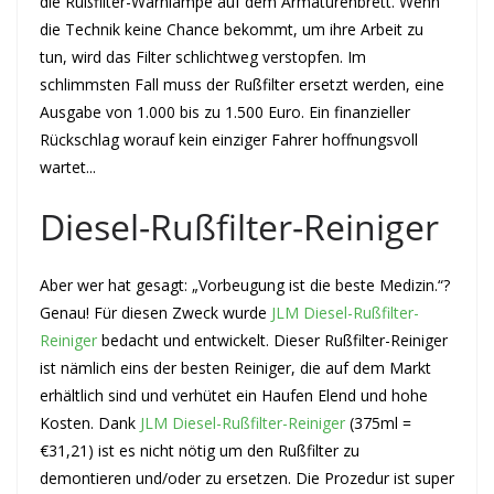
die Rußfilter-Warnlampe auf dem Armaturenbrett. Wenn
die Technik keine Chance bekommt, um ihre Arbeit zu
tun, wird das Filter schlichtweg verstopfen. Im
schlimmsten Fall muss der Rußfilter ersetzt werden, eine
Ausgabe von 1.000 bis zu 1.500 Euro. Ein finanzieller
Rückschlag worauf kein einziger Fahrer hoffnungsvoll
wartet...
Diesel-Rußfilter-Reiniger
Aber wer hat gesagt: „Vorbeugung ist die beste Medizin.“?
Genau! Für diesen Zweck wurde
JLM Diesel-Rußfilter-
Reiniger
bedacht und entwickelt. Dieser Rußfilter-Reiniger
ist nämlich eins der besten Reiniger, die auf dem Markt
erhältlich sind und verhütet ein Haufen Elend und hohe
Kosten. Dank
JLM Diesel-Rußfilter-Reiniger
(375ml =
€31,21) ist es nicht nötig um den Rußfilter zu
demontieren und/oder zu ersetzen. Die Prozedur ist super